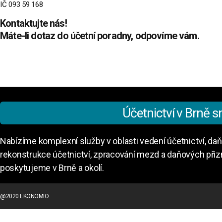
IČ 093 59 168
Kontaktujte nás!
Máte-li dotaz do účetní poradny, odpovíme vám.
Účetnictví v Brně s
Nabízíme komplexní služby v oblasti vedení účetnictví, da
rekonstrukce účetnictví, zpracování mezd a daňových přizn
poskytujeme v Brně a okolí.
@2020 EKONOMIO