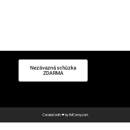
Nezávazná schůzka
ZDARMA
Created with ❤ by
IMCerny.com